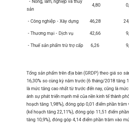
- Nông, lâm, nghiệp và thủy
4,80
0,
sản
- Công nghiệp - Xây dựng
46,28
24
- Thương mại - Dịch vụ
42,66
9,
- Thuế sản phẩm trừ trợ cấp
6,26
9,
Tổng sản phẩm trên địa bàn (GRDP) theo giá so sán
16,30% so cùng kỳ năm trước (6 tháng/2018 tăng 1
là mức tăng cao nhất từ trước đến nay, cũng là mức 
ánh sự phát triển mạnh mẽ của nền kinh tế thành ph
hoạch tăng 1,98%), đóng góp 0,01 điểm phần trăm 
(kế hoạch tăng 22,11%), đóng góp 11,51 điểm phần
tăng 10,9%), đóng góp 4,14 điểm phần trăm vào mứ