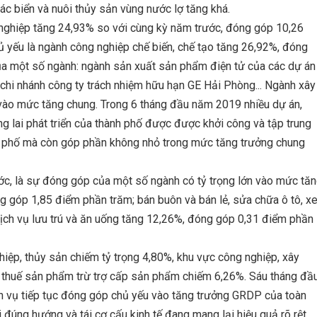
hác biển và nuôi thủy sản vùng nước lợ tăng khá.
 nghiệp tăng 24,93% so với cùng kỳ năm trước, đóng góp 10,26
ủ yếu là ngành công nghiệp chế biến, chế tạo tăng 26,92%, đóng
ủa một số ngành: ngành sản xuất sản phẩm điện tử của các dự án
 chi nhánh công ty trách nhiệm hữu hạn GE Hải Phòng... Ngành xây
ào mức tăng chung. Trong 6 tháng đầu năm 2019 nhiều dự án,
ơng lai phát triển của thành phố được được khởi công và tập trung
h phố mà còn góp phần không nhỏ trong mức tăng trưởng chung
ớc, là sự đóng góp của một số ngành có tỷ trọng lớn vào mức tă
ng góp 1,85 điểm phần trăm; bán buôn và bán lẻ, sửa chữa ô tô, x
ch vụ lưu trú và ăn uống tăng 12,26%, đóng góp 0,31 điểm phần
ghiệp, thủy sản chiếm tỷ trọng 4,80%, khu vực công nghiệp, xây
 thuế sản phẩm trừ trợ cấp sản phẩm chiếm 6,26%. Sáu tháng đầ
h vụ tiếp tục đóng góp chủ yếu vào tăng trưởng GRDP của toàn
 đúng hướng và tái cơ cấu kinh tế đang mang lại hiệu quả rõ rệt.