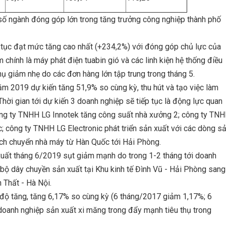
số ngành đóng góp lớn trong tăng trưởng công nghiệp thành phố
tục đạt mức tăng cao nhất (+234,2%) với đóng góp chủ lực của
hính là máy phát điện tuabin gió và các linh kiện hệ thống điều
hụ giảm nhẹ do các đơn hàng lớn tập trung trong tháng 5.
m 2019 dự kiến tăng 51,9% so cùng kỳ, thu hút và tạo việc làm
hời gian tới dự kiến 3 doanh nghiệp sẽ tiếp tục là động lực quan
ông ty TNHH LG Innotek tăng công suất nhà xưởng 2; công ty TN
; công ty TNHH LG Electronic phát triển sản xuất với các dòng s
dịch chuyển nhà máy từ Hàn Quốc tới Hải Phòng.
xuất tháng 6/2019 sụt giảm mạnh do trong 1-2 tháng tới doanh
bộ dây chuyền sản xuất tại Khu kinh tế Đình Vũ - Hải Phòng sang
 Thất - Hà Nội.
 độ tăng, tăng 6,17% so cùng kỳ (6 tháng/2017 giảm 1,17%; 6
doanh nghiệp sản xuất xi măng trong đẩy mạnh tiêu thụ trong