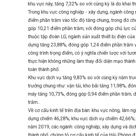
khu vực này, tăng 7,32% so với cùng kỳ là do khai t
Trong khu vực công nghiệp - xây dựng, ngành công
điểm phần trăm vào tốc độ tăng chung, trong đó ch
góp 10,21 điểm phần trăm; với đóng góp chủ lực c
thuộc tập đoàn LG; ngành sản xuất thiết bị điện của
dựng tăng 23,88%, đóng góp 1,24 điểm phần trăm v
công trình trọng điểm, có ý nghĩa chiến lược với tư
thực hiện không những làm thay đổi diện mạo thàn
toàn thành phố.
Khu vực dịch vụ tăng 9,83% so với cùng kỳ năm trư
trưởng chung như: vận tải, kho bãi tăng 11,98%, đó
máy tăng 10,73%, đóng góp 0,94 điểm phần trăm; dị
trăm...
Về cơ cấu kinh tế trên địa bàn: khu vực nông, lâm n
dựng chiếm 46,28%; khu vực dịch vụ chiếm 42,66%;
năm 2019, các ngành: công nghiệp, xây dựng và dịc
thành phố, chứng tỏ cơ cấu kinh tế của Hải Phòng đi