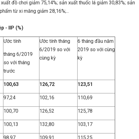
n xuất đồ chơi giảm 75,14%; sản xuất thuốc lá giảm 30,83%; sản
ông và các sản phẩm từ xi măng giảm 28,16%;..
- IIP (%)
Ước tính
Ước tính tháng
6 tháng đầu năm
6/2019 so với
2019 so với cùng
tháng 6/2019
cùng kỳ
kỳ
so với tháng
trước
100,63
126,72
123,51
97,24
102,16
110,69
100,70
126,52
125,78
100,13
132,80
103,17
98,97
109,91
115,25