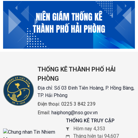
THỐNG KÊ THÀNH PHỐ HẢI
PHÒNG
Địa chỉ:
Số 03 Đinh Tiên Hoàng, P. Hồng Bàng,
TP. Hải Phòng
Điện thoại:
0225 3 842 239
Email:
haiphong@nso.gov.vn
THỐNG KÊ TRUY CẬP
Hôm nay 4,353
Tháng hiện tại 94,607