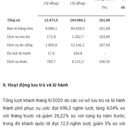
(
Tỷ đồng)
(
Tỷ đồng)
(%)
năm
Tổng số
12.473,5
104.060,1
101,99
Bán lẻ hàng hóa
9.896,1
84.429,3
101,08
Dịch vụ lưu trú
171,9
1.262,7
103,80
Dịch vụ ăn uống
1.605,8
12.142,1
107,50
Du lịch lữ hành
17,0
104,8
-
Dịch vụ khác
782,7
6.121,2
100,32
6. Hoạt động lưu trú và lữ hành
Tổng lượt khách tháng 9/2020 do các cơ sở lưu trú và lữ hành
thành phố phục vụ ước đạt 696,3 nghìn lượt, tăng 4,04% so
với tháng trước và giảm 26,22% so với cùng kỳ năm trước;
trong đó khách quốc tế đạt 12,5 nghìn lượt, giảm 5% so với