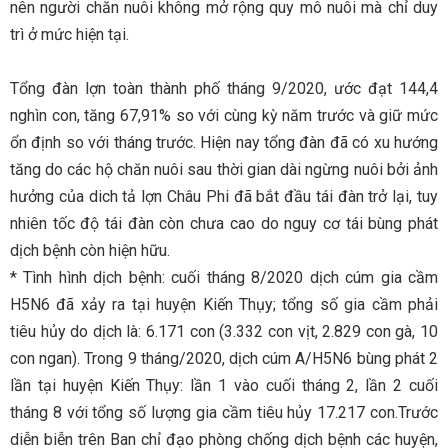
nên người chăn nuôi không mở rộng quy mô nuôi mà chỉ duy
trì ở mức hiện tại.
Tổng đàn lợn toàn thành phố tháng 9/2020, ước đạt 144,4
nghìn con, tăng 67,91% so với cùng kỳ năm trước và giữ mức
ổn định so với tháng trước. Hiện nay tổng đàn đã có xu hướng
tăng do các hộ chăn nuôi sau thời gian dài ngừng nuôi bởi ảnh
hưởng của dich tả lợn Châu Phi đã bắt đầu tái đàn trở lại, tuy
nhiên tốc độ tái đàn còn chưa cao do nguy cơ tái bùng phát
dịch bệnh còn hiện hữu.
* Tình hình dịch bệnh: cuối tháng 8/2020 dịch cúm gia cầm
H5N6 đã xảy ra tại huyện Kiến Thụy; tổng số gia cầm phải
tiêu hủy do dịch là: 6.171 con (3.332 con vịt, 2.829 con gà, 10
con ngan). Trong 9 tháng/2020, dịch cúm A/H5N6 bùng phát 2
lần tại huyện Kiến Thụy: lần 1 vào cuối tháng 2, lần 2 cuối
tháng 8 với tổng số lượng gia cầm tiêu hủy 17.217 con.Trước
diễn biễn trên Ban chỉ đạo phòng chống dịch bệnh các huyện,