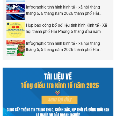
Phòng
Infographic tình hình kinh tế - xã hội tháng
tháng 6, 6 tháng năm 2026 thành phố Hải
Phòng
Họp báo công bố số liệu tình hình Kinh tế - Xã
hội thành phố Hải Phòng 6 tháng đầu năm
2026
Infographic tình hình kinh tế - xã hội tháng
tháng 5, 5 tháng năm 2026 thành phố Hải
Phòng