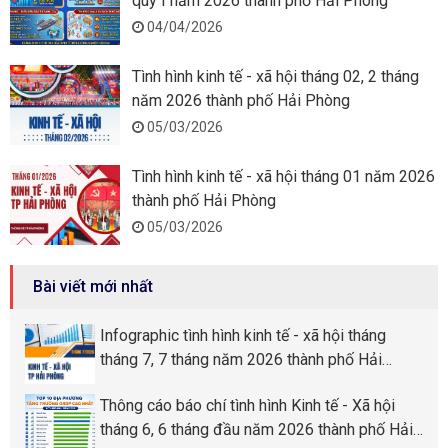
quý I năm 2026 thành phố Hải Phòng
04/04/2026
Tình hình kinh tế - xã hội tháng 02, 2 tháng
năm 2026 thành phố Hải Phòng
05/03/2026
Tình hình kinh tế - xã hội tháng 01 năm 2026
thành phố Hải Phòng
05/03/2026
Bài viết mới nhất
Infographic tình hình kinh tế - xã hội tháng
tháng 7, 7 tháng năm 2026 thành phố Hải
Phòng
Thông cáo báo chí tình hình Kinh tế - Xã hội
tháng 6, 6 tháng đầu năm 2026 thành phố Hải