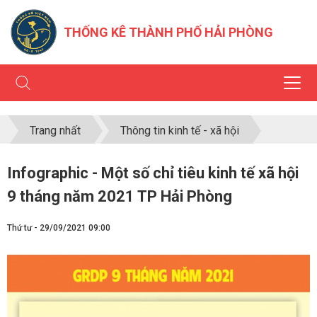
THỐNG KÊ THÀNH PHỐ HẢI PHÒNG
Trang nhất
Thông tin kinh tế - xã hội
Infographic - Một số chỉ tiêu kinh tế xã hội
9 tháng năm 2021 TP Hải Phòng
Thứ tư - 29/09/2021 09:00