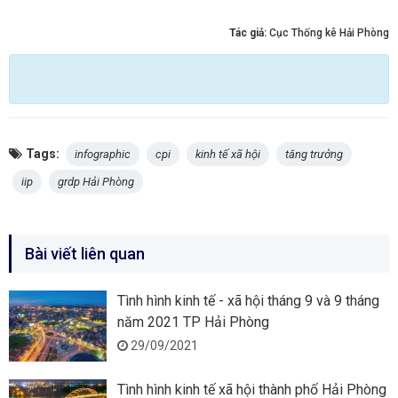
Tác giả:
Cục Thống kê Hải Phòng
Tags:
infographic
cpi
kinh tế xã hội
tăng trưởng
iip
grdp Hải Phòng
Bài viết liên quan
Tình hình kinh tế - xã hội tháng 9 và 9 tháng
năm 2021 TP Hải Phòng
29/09/2021
Tình hình kinh tế xã hội thành phố Hải Phòng