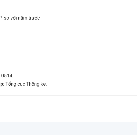
P so với năm trước
u 0514.
ợp:
Tổng cục Thống kê.