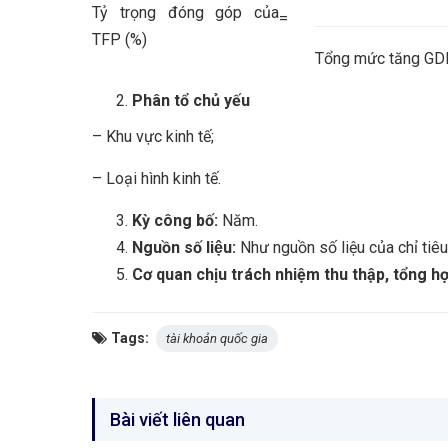
Tỷ trọng đóng góp của
=
TFP (%)
Tổng mức tăng GD
Phân tổ chủ yếu
– Khu vực kinh tế;
– Loại hình kinh tế.
Kỳ công bố:
Năm.
Nguồn số liệu:
Như nguồn số liệu của chỉ tiê
Cơ quan chịu trách nhiệm thu thập, tổng h
Tags:
tài khoản quốc gia
Bài viết liên quan