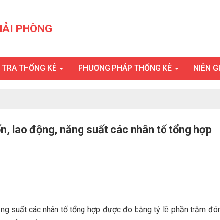
HẢI PHÒNG
U TRA THỐNG KÊ
PHƯƠNG PHÁP THỐNG KÊ
NIÊN G
n, lao động, năng suất các nhân tố tổng hợp
 năng suất các nhân tố tổng hợp được đo bằng tỷ lệ phần trăm đó