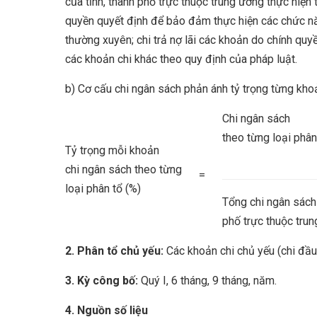
của tỉnh, thành phố trực thuộc trung ương thực hiệ
quyền quyết định để bảo đảm thực hiện các chức năn
thường xuyên; chi trả nợ lãi các khoản do chính quy
các khoản chi khác theo quy định của pháp luật.
b) Cơ cấu chi ngân sách phản ánh tỷ trọng từng khoả
Chi ngân sách
theo từng loại phân
Tỷ trọng mỗi khoản
chi ngân sách theo từng
=
loại phân tổ (%)
Tổng chi ngân sách 
phố trực thuộc tru
2. Phân tổ chủ yếu:
Các khoản chi chủ yếu (chi đầu t
3. Kỳ công bố:
Quý I, 6 tháng, 9 tháng, năm.
4. Nguồn số liệu