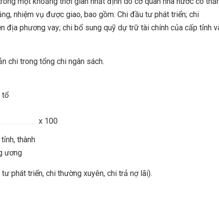
n trong một khoảng thời gian nhất định do cơ quan nhà nước có th
g, nhiệm vụ được giao, bao gồm: Chi đầu tư phát triển; chi
ền địa phương vay; chi bổ sung quỹ dự trữ tài chính của cấp tỉnh v
n chi trong tổng chi ngân sách.
 tổ
x 100
tỉnh, thành
ng ương
ư phát triển, chi thường xuyên, chi trả nợ lãi).