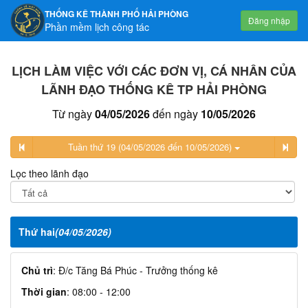
THỐNG KÊ THÀNH PHỐ HẢI PHÒNG
Đăng nhập
Phần mềm lịch công tác
LỊCH LÀM VIỆC VỚI CÁC ĐƠN VỊ, CÁ NHÂN CỦA
LÃNH ĐẠO THỐNG KÊ TP HẢI PHÒNG
Từ ngày
04/05/2026
đến ngày
10/05/2026
Tuần thứ 19 (04/05/2026 đến 10/05/2026)
Lọc theo lãnh đạo
Thứ hai
(04/05/2026)
Chủ trì
: Đ/c Tăng Bá Phúc - Trưởng thống kê
Thời gian
: 08:00 - 12:00