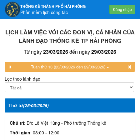
THỐNG KÊ THÀNH PHỐ HẢI PHÒNG
Đăng nhập
Phần mềm lịch công tác
LỊCH LÀM VIỆC VỚI CÁC ĐƠN VỊ, CÁ NHÂN CỦA
LÃNH ĐẠO THỐNG KÊ TP HẢI PHÒNG
Từ ngày
23/03/2026
đến ngày
29/03/2026
Tuần thứ 13 (23/03/2026 đến 29/03/2026)
Lọc theo lãnh đạo
Thứ tư
(25/03/2026)
Chủ trì
: Đ/c Lê Việt Hùng - Phó trưởng Thống kê
Thời gian
: 08:00 - 12:00