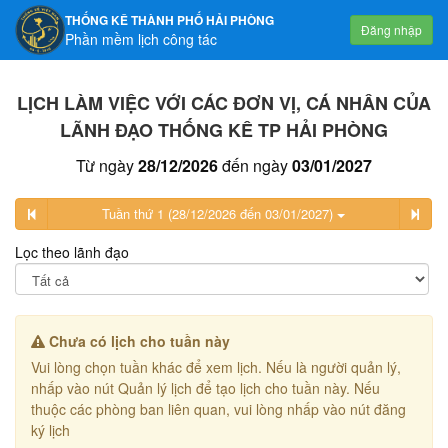
THỐNG KÊ THÀNH PHỐ HẢI PHÒNG
Đăng nhập
Phần mềm lịch công tác
LỊCH LÀM VIỆC VỚI CÁC ĐƠN VỊ, CÁ NHÂN CỦA
LÃNH ĐẠO THỐNG KÊ TP HẢI PHÒNG
Từ ngày
28/12/2026
đến ngày
03/01/2027
Tuần thứ 1 (28/12/2026 đến 03/01/2027)
Lọc theo lãnh đạo
Chưa có lịch cho tuần này
Vui lòng chọn tuần khác để xem lịch. Nếu là người quản lý,
nhấp vào nút Quản lý lịch để tạo lịch cho tuần này. Nếu
thuộc các phòng ban liên quan, vui lòng nhấp vào nút đăng
ký lịch