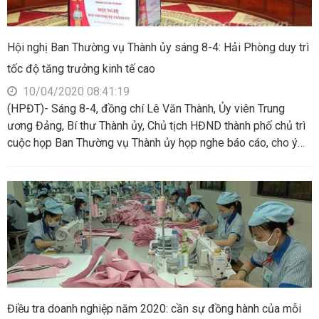
Hội nghị Ban Thường vụ Thành ủy sáng 8-4: Hải Phòng duy trì
tốc độ tăng trưởng kinh tế cao
10/04/2020 08:41:19
(HPĐT)- Sáng 8-4, đồng chí Lê Văn Thành, Ủy viên Trung
ương Đảng, Bí thư Thành ủy, Chủ tịch HĐND thành phố chủ trì
cuộc họp Ban Thường vụ Thành ủy họp nghe báo cáo, cho ý
kiến về tình hình kinh tế- xã hội quý 1; nhiệm vụ và giải pháp
trọng tâm quý 2 năm 2020; Dự thảo kế hoạch thực hiện Nghị
quyết của Chính phủ về các biện pháp hỗ trợ người dân gặp
khó khăn do đại dịch COVID-19. Đại diện lãnh đạo một số sở,
ngành liên quan dự họp.
Điều tra doanh nghiệp năm 2020: cần sự đồng hành của mỗi