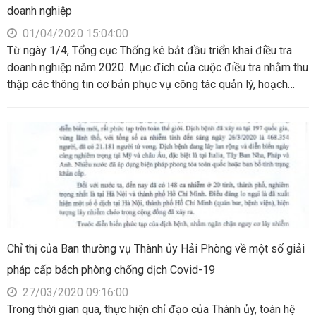
doanh nghiệp
01/04/2020 15:04:00
Từ ngày 1/4, Tổng cục Thống kê bắt đầu triển khai điều tra
doanh nghiệp năm 2020. Mục đích của cuộc điều tra nhằm thu
thập các thông tin cơ bản phục vụ công tác quản lý, hoạch
định chính sách, kế hoạch phát triển kinh tế-xã hội, phát triển
doanh nghiệp và hợp tác xã của quốc gia.... Để hiểu rõ hơn về
nội dung này, phóng viên TTXVN đã có cuộc trao đổi với ông
Nguyễn Trung Tiến, Phó Tổng cục trưởng Tổng cục Thống kê.
Chỉ thị của Ban thường vụ Thành ủy Hải Phòng về một số giải
pháp cấp bách phòng chống dịch Covid-19
27/03/2020 09:16:00
Trong thời gian qua, thực hiện chỉ đạo của Thành ủy, toàn hệ