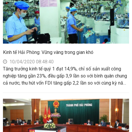
Kinh tế Hải Phòng: Vững vàng trong gian khó
10/04/2020 08:48:40
Tăng trưởng kinh tế quý 1 đạt 14,9%, chỉ số sản xuất công
nghiệp tăng gần 23%, đều gấp 3,9 lần so với bình quân chung
cả nước; thu hút vốn FDI tăng gấp 2,2 lần so với cùng kỳ năm
2019; kim ngạch xuất khẩu tăng trưởng hơn 15%; 7 chỉ tiêu
kinh tế chủ yếu khác như: thu ngân sách nội địa, chi ngân sách
thường xuyên, tổng vốn đầu tư toàn xã hội… đều tăng trưởng;
đời sống nhân dân ổn định. Kết quả đó cho thấy sức bật mạnh
mẽ của Hải Phòng, trong bối cảnh đại dịch COVID-19 hoành
hành.