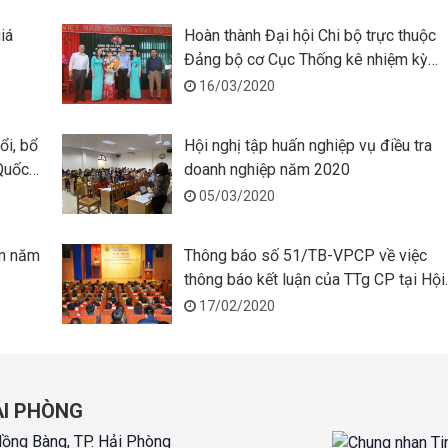
iá
Hoàn thành Đại hội Chi bộ trực thuộc
Đảng bộ cơ Cục Thống kê nhiệm kỳ
2020-2022
16/03/2020
ổi, bổ
Hội nghị tập huấn nghiệp vụ điều tra
Quốc
doanh nghiệp năm 2020
05/03/2020
am năm
Thông báo số 51/TB-VPCP về việc
thông báo kết luận của TTg CP tại Hội
nghị triển khai Kế hoạch công tác năm
17/02/2020
2020 của ngành Thống kê
ẢI PHÒNG
Hồng Bàng, TP. Hải Phòng