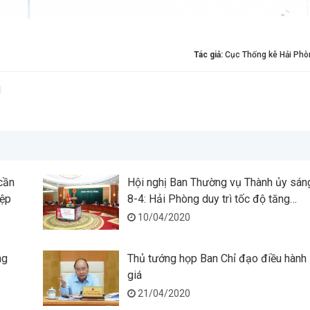
Tác giả:
Cục Thống kê Hải Phò
cần
Hội nghị Ban Thường vụ Thành ủy sán
iệp
8-4: Hải Phòng duy trì tốc độ tăng
trưởng kinh tế cao
10/04/2020
ng
Thủ tướng họp Ban Chỉ đạo điều hành
giá
21/04/2020