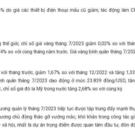
% do giá các thiết bị điện thoại mẫu cũ giảm, tác động làm C
g thế giới, chỉ số giá vàng tháng 7/2023 giảm 0,02% so với thá
74% so với cùng tháng năm trước. Giá vàng bình quân tháng 7/20
 với tháng trước, giảm 1,67% so với tháng 12/2022 và tăng 1,3
bình quân tháng 7/2023 dao động ở mức 23.839 đồng/USD, tă
chỉ số giá đô la Mỹ trong nước tăng 2,68% so với cùng kỳ.
ương quản lý tháng 7/2023 tiếp tục được tập trung đẩy mạnh th
hương chủ động tháo gỡ vướng mắc, khó khăn trong công tác gi
- xã hội, nhất là dự án trọng điểm được quan tâm đầu tư, đôn đ