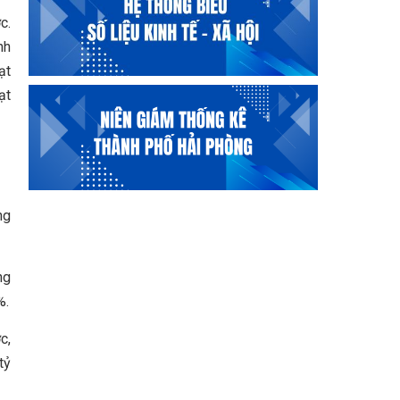
c.
nh
ạt
ạt
ng
ng
%.
c,
tỷ