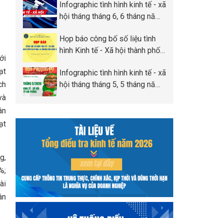
Infographic tình hình kinh tế - xã
Phòng
hội tháng tháng 6, 6 tháng năm
2026 thành phố Hải Phòng
Họp báo công bố số liệu tình
hình Kinh tế - Xã hội thành phố
ới
Hải Phòng 6 tháng đầu năm
ạt
Infographic tình hình kinh tế - xã
2026
ch
hội tháng tháng 5, 5 tháng năm
2026 thành phố Hải Phòng
và
ân
ạt
g,
%;
ài
ân