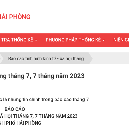
HẢI PHÒNG
U TRA THỐNG KÊ
PHƯƠNG PHÁP THỐNG KÊ
NIÊN G
Báo cáo tình hình kinh tế - xã hội tháng
hòng tháng 7, 7 tháng năm 2023
c là những tin chính trong báo cáo tháng 7
BÁO CÁO
 XÃ HỘI THÁNG 7, 7 THÁNG NĂM 2023
H PHỐ HẢI PHÒNG