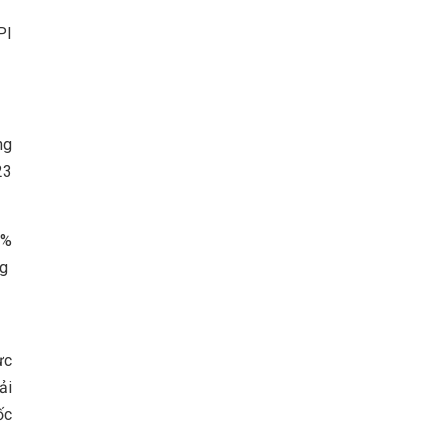
PI
ng
23
3%
ng
ực
ải
ốc