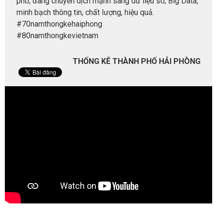
phố; đang chuyển dịch mạnh sang dữ liệu số, Big Data,
minh bạch thông tin, chất lượng, hiệu quả.
#70namthongkehaiphong
#80namthongkevietnam
THỐNG KÊ THÀNH PHỐ HẢI PHÒNG