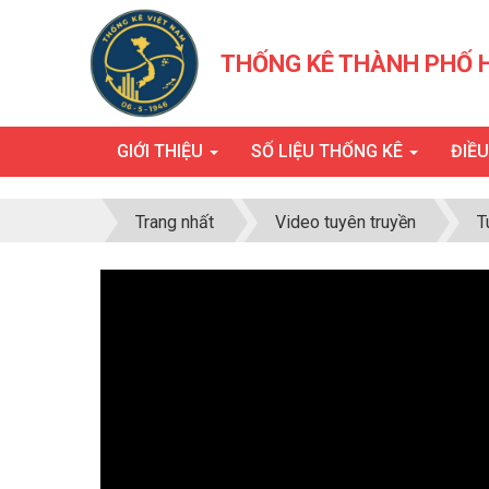
THỐNG KÊ THÀNH PHỐ 
GIỚI THIỆU
SỐ LIỆU THỐNG KÊ
ĐIỀ
Trang nhất
Video tuyên truyền
T