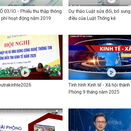
tr
n
 03/IO - Phiếu thu thập thông
Dự thảo Luật sửa đổi, bổ sung
t
hi phí hoạt động năm 2019
điều của Luật Thống kê
Đ
th
dâ
ca
v
#
#
eutrakinhte2026
Tình hình Kinh tế - Xã hội thàn
Phòng 9 tháng năm 2025