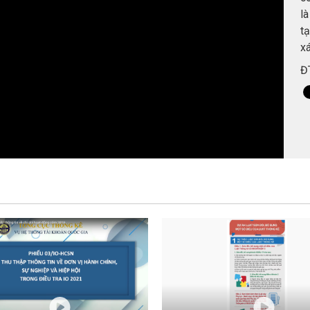
là
tạ
xá
Đ
tr
ph
n
p
ti
t
t
n
hộ
c
đ
t
k
b