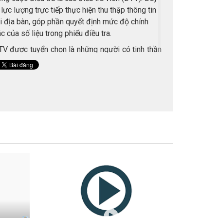
 lực lượng trực tiếp thực hiện thu thập thông tin
i địa bàn, góp phần quyết định mức độ chính
c của số liệu trong phiếu điều tra.
TV được tuyển chọn là những người có tinh thần
ách nhiệm cao, có trình độ học vấn từ trung học
ổ thông trở lên (những nơi khó khăn, có thể lấy
gười có trình độ trung học cơ sở). Các địa
hương được khuyến khích chọn ĐTV là nữ, ưu
ên tuyển chọn ĐTV đã tham gia các cuộc điều tra
hống kê gần đây. Để đảm bảo tính chính xác của
hông tin được thu thập, các địa phương không
ên sử dụng cán bộ đang quản lý tài liệu đăng ký
 khẩu, hộ tịch, ghi chép ban đầu về dân số hoặc
huyên trách công tác dân số và kế hoạch hoá gia
ình làm ĐTV. Trong trường hợp đặc thù phải
uyển chọn ĐTV từ nơi khác đến, các Cục Thống
ê địa phương thuê người sở tại thông thạo địa
àn để dẫn đường giúp ĐTV tiếp cận các hộ điều