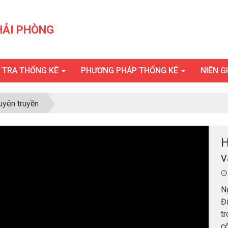
HẢI PHÒNG
U TRA THỐNG KÊ
PHƯƠNG PHÁP THỐNG KÊ
NIÊN G
uyên truyền
H
v
N
Đi
tr
cô