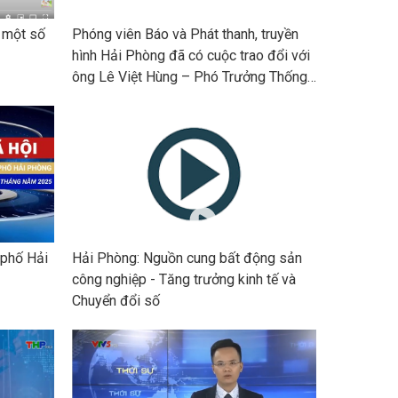
a. Tại các địa bàn vùng cao, vùng sâu, vùng xa có
gười dân tộc không nói được tiếng phổ thông thì
 một số
Phóng viên Báo và Phát thanh, truyền
huê người dẫn đường kiêm phiên dịch để giúp
hình Hải Phòng đã có cuộc trao đổi với
TV. Trung bình 01 ĐTV sẽ thực hiện thu thập
ông Lê Việt Hùng – Phó Trưởng Thống
ông tin tại 3 địa bàn điều tra (ĐBĐT). Điều tra
kê thành phố Hải Phòng về cuộc Tổng
n số và nhà ở giữa kỳ năm 2024 trên phạm vi
điều tra kinh tế năm 2026
̉ nước bắt đầu từ ngày 01-4-2024 Hỏi và trả lời
ề Điều tra dân số và nhà ở giữa kỳ năm 2024
Dieutradansovanhaogiuaky2024
#DSGK2024
Dieutrathongke
#thuviengiadinh
h phố Hải
Hải Phòng: Nguồn cung bất động sản
công nghiệp - Tăng trưởng kinh tế và
Chuyển đổi số