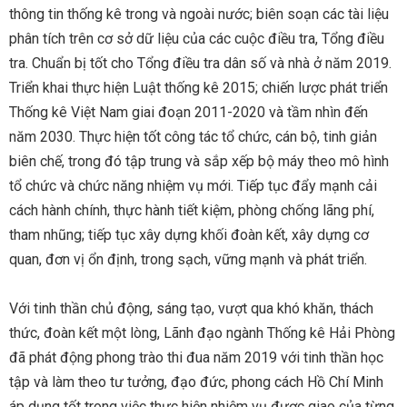
thông tin thống kê trong và ngoài nước; biên soạn các tài liệu
phân tích trên cơ sở dữ liệu của các cuộc điều tra, Tổng điều
tra. Chuẩn bị tốt cho Tổng điều tra dân số và nhà ở năm 2019.
Triển khai thực hiện Luật thống kê 2015; chiến lược phát triển
Thống kê Việt Nam giai đoạn 2011-2020 và tầm nhìn đến
năm 2030. Thực hiện tốt công tác tổ chức, cán bộ, tinh giản
biên chế, trong đó tập trung và sắp xếp bộ máy theo mô hình
tổ chức và chức năng nhiệm vụ mới. Tiếp tục đẩy mạnh cải
cách hành chính, thực hành tiết kiệm, phòng chống lãng phí,
tham nhũng; tiếp tục xây dựng khối đoàn kết, xây dựng cơ
quan, đơn vị ổn định, trong sạch, vững mạnh và phát triển.
Với tinh thần chủ động, sáng tạo, vượt qua khó khăn, thách
thức, đoàn kết một lòng, Lãnh đạo ngành Thống kê Hải Phòng
đã phát động phong trào thi đua năm 2019 với tinh thần học
tập và làm theo tư tưởng, đạo đức, phong cách Hồ Chí Minh
áp dụng tốt trong việc thực hiện nhiệm vụ được giao của từng