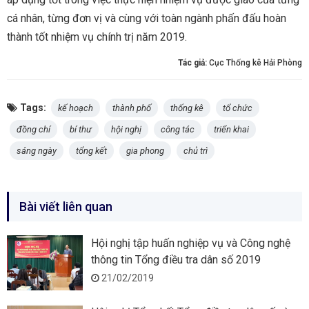
cá nhân, từng đơn vị và cùng với toàn ngành phấn đấu hoàn
thành tốt nhiệm vụ chính trị năm 2019.
Tác giả:
Cục Thống kê Hải Phòng
Tags:
kế hoạch
thành phố
thống kê
tổ chức
đồng chí
bí thư
hội nghị
công tác
triển khai
sáng ngày
tổng kết
gia phong
chủ trì
Bài viết liên quan
Hội nghị tập huấn nghiệp vụ và Công nghệ
thông tin Tổng điều tra dân số 2019
21/02/2019