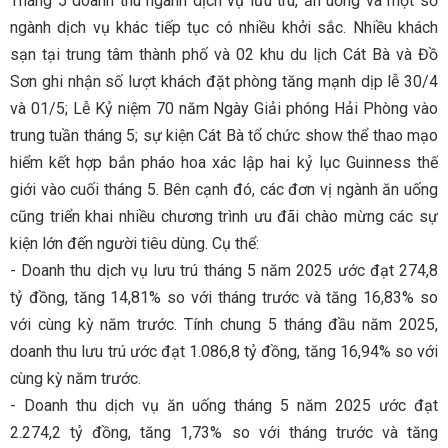
Tháng 5 doanh thu ngành dịch vụ lưu trú, ăn uống và một số
ngành dịch vụ khác tiếp tục có nhiều khởi sắc. Nhiều khách
sạn tại trung tâm thành phố và 02 khu du lịch Cát Bà và Đồ
Sơn ghi nhận số lượt khách đặt phòng tăng mạnh dịp lễ 30/4
và 01/5; Lễ Kỷ niệm 70 năm Ngày Giải phóng Hải Phòng vào
trung tuần tháng 5; sự kiện Cát Bà tổ chức show thể thao mạo
hiểm kết hợp bắn pháo hoa xác lập hai kỷ lục Guinness thế
giới vào cuối tháng 5. Bên cạnh đó, các đơn vị ngành ăn uống
cũng triển khai nhiều chương trình ưu đãi chào mừng các sự
kiện lớn đến người tiêu dùng. Cụ thể:
- Doanh thu dịch vụ lưu trú tháng 5 năm 2025 ước đạt 274,8
tỷ đồng, tăng 14,81% so với tháng trước và tăng 16,83% so
với cùng kỳ năm trước. Tính chung 5 tháng đầu năm 2025,
doanh thu lưu trú ước đạt 1.086,8 tỷ đồng, tăng 16,94% so với
cùng kỳ năm trước.
- Doanh thu dịch vụ ăn uống tháng 5 năm 2025 ước đạt
2.274,2 tỷ đồng, tăng 1,73% so với tháng trước và tăng