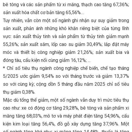
bê tông và các sản phẩm từ xi măng, thạch cao tăng 67,36%;
sản xuất hóa chất cơ bản tăng 65,56%....
Tuy nhiên, vẫn còn một số ngành ghi nhận sự suy giảm trong
sản xuất, phản ánh những khó khăn riêng biệt của từng lĩnh
vực: sản xuất thủy tinh và sản phẩm từ thủy tinh giảm mạnh
55,26%; sản xuất săm, lốp cao su giảm 30,49%; lắp đặt máy
móc và thiết bị công nghiệp giảm 21,26%; sản xuất bia và
đóng tàu, cấu kiện nổi cùng giảm 16,12%; ...
* Chỉ số tiêu thụ ngành công nghiệp chế biến, chế tạo tháng
5/2025 ước giảm 9,54% so với tháng trước và giảm 13,37%
so với cùng kỳ; cộng dồn 5 tháng đầu năm 2025 chỉ số tiêu
thụ giảm 0,38%.
Mặc dù tổng thể giảm, một số ngành vẫn duy trì mức tiêu thụ
cao như: xe có động cơ tăng 29,28%, bê tông và sản phẩm xi
măng tăng 68,03%, mô tơ và máy phát điện tăng 54,96%, cấu
kiện kim loại tăng 56,4%, đồ gỗ xây dựng tăng 37,96%. Một
số ngành tăng khá như: xi măng tăng 14,48%, thuốc lá tăng