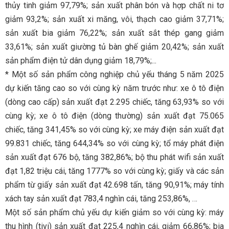
thủy tinh giảm 97,79%; sản xuất phân bón và hợp chất ni tơ
giảm 93,2%; sản xuất xi măng, vôi, thạch cao giảm 37,71%;
sản xuất bia giảm 76,22%; sản xuất sắt thép gang giảm
33,61%; sản xuất giường tủ bàn ghế giảm 20,42%; sản xuất
sản phẩm điện tử dân dụng giảm 18,79%;...
* Một số sản phẩm công nghiệp chủ yếu tháng 5 năm 2025
dự kiến tăng cao so với cùng kỳ năm trước như: xe ô tô điện
(dòng cao cấp) sản xuất đạt 2.295 chiếc, tăng 63,93% so với
cùng kỳ; xe ô tô điện (dòng thường) sản xuất đạt 75.065
chiếc, tăng 341,45% so với cùng kỳ; xe máy điện sản xuất đạt
99.831 chiếc, tăng 644,34% so với cùng kỳ; tổ máy phát điện
sản xuất đạt 676 bộ, tăng 382,86%; bộ thu phát wifi sản xuất
đạt 1,82 triệu cái, tăng 1777% so với cùng kỳ; giấy và các sản
phẩm từ giấy sản xuất đạt 42.698 tấn, tăng 90,91%; máy tính
xách tay sản xuất đạt 783,4 nghìn cái, tăng 253,86%, …
Một số sản phẩm chủ yếu dự kiến giảm so với cùng kỳ: máy
thu hình (tivi) sản xuất đạt 225,4 nghìn cái, giảm 66,86%; bia