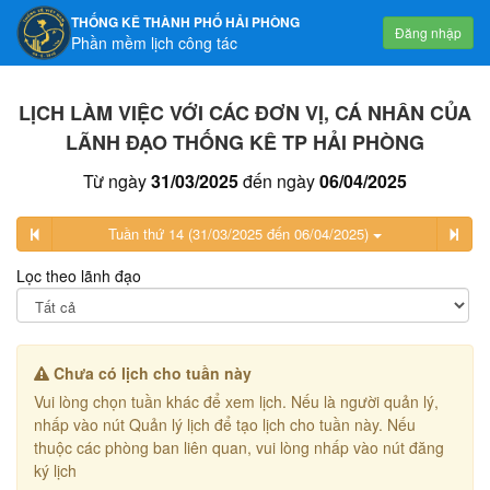
THỐNG KÊ THÀNH PHỐ HẢI PHÒNG
Đăng nhập
Phần mềm lịch công tác
LỊCH LÀM VIỆC VỚI CÁC ĐƠN VỊ, CÁ NHÂN CỦA
LÃNH ĐẠO THỐNG KÊ TP HẢI PHÒNG
Từ ngày
31/03/2025
đến ngày
06/04/2025
Tuần thứ 14 (31/03/2025 đến 06/04/2025)
Lọc theo lãnh đạo
Chưa có lịch cho tuần này
Vui lòng chọn tuần khác để xem lịch. Nếu là người quản lý,
nhấp vào nút Quản lý lịch để tạo lịch cho tuần này. Nếu
thuộc các phòng ban liên quan, vui lòng nhấp vào nút đăng
ký lịch