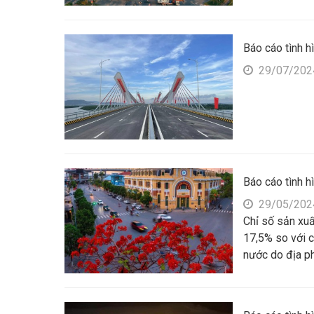
Báo cáo tình h
29/07/2024
Báo cáo tình h
29/05/2024
Chỉ số sản xuấ
17,5% so với 
nước do địa p
bán lẻ hàng hó
đồng