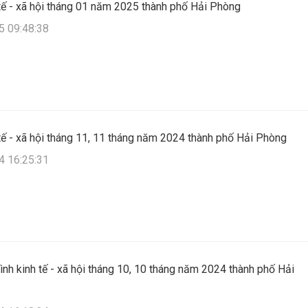
 tế - xã hội tháng 01 năm 2025 thành phố Hải Phòng
 09:48:38
 tế - xã hội tháng 11, 11 tháng năm 2024 thành phố Hải Phòng
 16:25:31
ình kinh tế - xã hội tháng 10, 10 tháng năm 2024 thành phố Hải