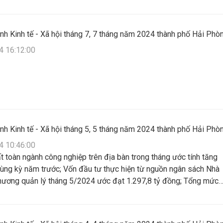
ình Kinh tế - Xã hội tháng 7, 7 tháng năm 2024 thành phố Hải Phò
 16:12:00
ình Kinh tế - Xã hội tháng 5, 5 tháng năm 2024 thành phố Hải Phò
 10:46:00
t toàn ngành công nghiệp trên địa bàn trong tháng ước tính tăng
cùng kỳ năm trước; Vốn đầu tư thực hiện từ nguồn ngân sách Nhà
hương quản lý tháng 5/2024 ước đạt 1.297,8 tỷ đồng; Tổng mức
a và doanh thu dịch vụ tháng 5 năm 2024 ước đạt 18.412,7 tỷ