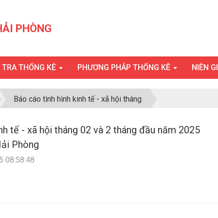
HẢI PHÒNG
U TRA THỐNG KÊ
PHƯƠNG PHÁP THỐNG KÊ
NIÊN G
Báo cáo tình hình kinh tế - xã hội tháng
inh tế - xã hội tháng 02 và 2 tháng đầu năm 2025
Hải Phòng
 08:58:48