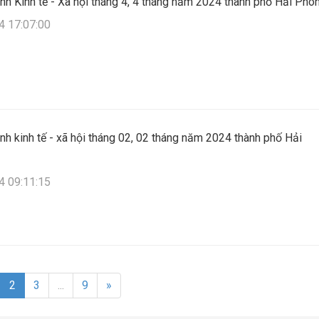
ình Kinh tế - Xã hội tháng 4, 4 tháng năm 2024 thành phố Hải Phò
 17:07:00
ình kinh tế - xã hội tháng 02, 02 tháng năm 2024 thành phố Hải
 09:11:15
2
3
...
9
»