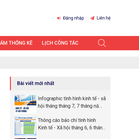
Đăng nhập
Liên hệ
IÁM THỐNG KÊ
LỊCH CÔNG TÁC
Bài viết mới nhất
Infographic tình hình kinh tế - xã
hội tháng tháng 7, 7 tháng năm
2026 thành phố Hải Phòng
Thông cáo báo chí tình hình
Kinh tế - Xã hội tháng 6, 6 tháng
đầu năm 2026 thành phố Hải