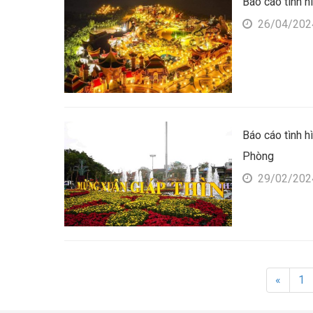
Báo cáo tình h
26/04/2024
Báo cáo tình h
Phòng
29/02/2024
«
1