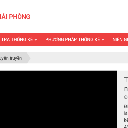
HẢI PHÒNG
U TRA THỐNG KÊ
PHƯƠNG PHÁP THỐNG KÊ
NIÊN G
uyên truyền
T
n
Đi
là
kê
4