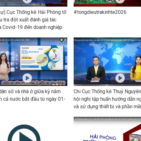
ự) Cục Thống kê Hải Phòng tổ
#tongdieutrakinhte2026
u tra đột xuất đánh giá tác
 Covid-19 đến doanh nghiệp
dân số và nhà ở giữa kỳ năm
Chi Cục Thống kê Thuỷ Nguyên
 cả nước bắt đầu từ ngày 01-
hội nghị tập huấn hướng dẫn n
và sử dụng thiết bị và phần m
tra dân số và nhà ở giữa kỳ n
trên địa bàn huyện Thuỷ Nguyê