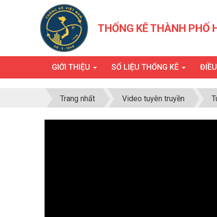
THỐNG KÊ THÀNH PHỐ 
GIỚI THIỆU
SỐ LIỆU THỐNG KÊ
ĐIỀ
Trang nhất
Video tuyên truyền
T