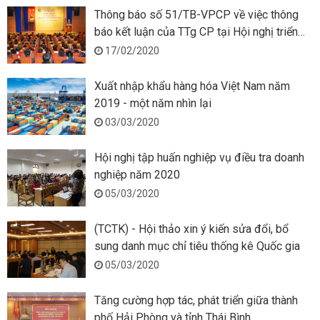
Thông báo số 51/TB-VPCP về việc thông
báo kết luận của TTg CP tại Hội nghị triển
khai Kế hoạch công tác năm 2020 của
17/02/2020
ngành Thống kê
Xuất nhập khẩu hàng hóa Việt Nam năm
2019 - một năm nhìn lại
03/03/2020
Hội nghị tập huấn nghiệp vụ điều tra doanh
nghiệp năm 2020
05/03/2020
(TCTK) - Hội thảo xin ý kiến sửa đổi, bổ
sung danh mục chỉ tiêu thống kê Quốc gia
05/03/2020
Tăng cường hợp tác, phát triển giữa thành
phố Hải Phòng và tỉnh Thái Bình