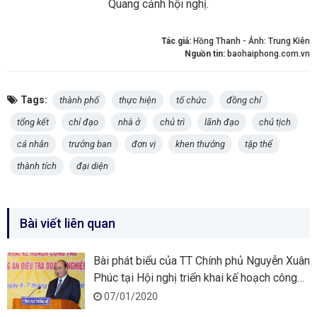
Quang cảnh hội nghị.
Tác giả:
Hồng Thanh - Ảnh: Trung Kiên
Nguồn tin:
baohaiphong.com.vn
Tags:
thành phố
thực hiện
tổ chức
đồng chí
tổng kết
chỉ đạo
nhà ở
chủ trì
lãnh đạo
chủ tịch
cá nhân
trưởng ban
đơn vị
khen thưởng
tập thể
thành tích
đại diện
Bài viết liên quan
Bài phát biểu của TT Chính phủ Nguyễn Xuân
Phúc tại Hội nghị triển khai kế hoạch công
tác của Ngành Thống kê năm 2020
07/01/2020