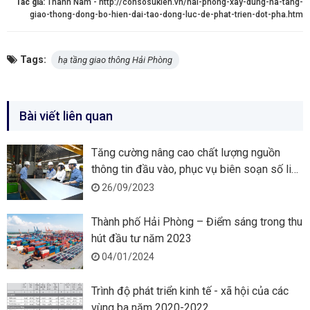
Tác giả:
Thành Nam - http://consosukien.vn/hai-phong-xay-dung-ha-tang-
giao-thong-dong-bo-hien-dai-tao-dong-luc-de-phat-trien-dot-pha.htm
Tags:
hạ tầng giao thông Hải Phòng
Bài viết liên quan
Tăng cường nâng cao chất lượng nguồn
thông tin đầu vào, phục vụ biên soạn số liệu
GRDP
26/09/2023
Thành phố Hải Phòng – Điểm sáng trong thu
hút đầu tư năm 2023
04/01/2024
Trình độ phát triển kinh tế - xã hội của các
vùng ba năm 2020-2022