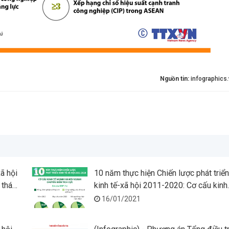
Nguồn tin:
infographics
xã hội
10 năm thực hiện Chiến lược phát triển
 tháng
kinh tế-xã hội 2011-2020: Cơ cấu kinh
tế ngành và nội ngành chuyển biến tích
16/01/2021
cực