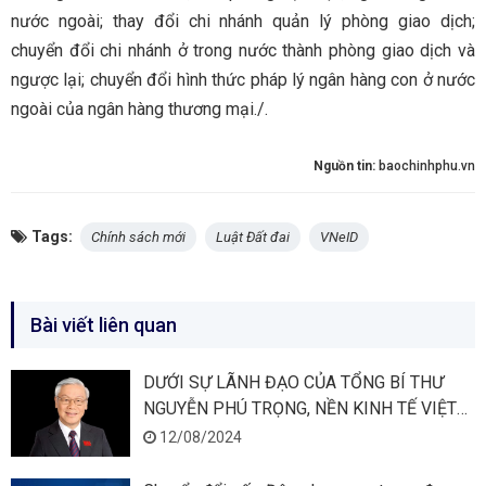
nước ngoài; thay đổi chi nhánh quản lý phòng giao dịch;
chuyển đổi chi nhánh ở trong nước thành phòng giao dịch và
ngược lại; chuyển đổi hình thức pháp lý ngân hàng con ở nước
ngoài của ngân hàng thương mại./.
Nguồn tin:
baochinhphu.vn
Tags:
Chính sách mới
Luật Đất đai
VNeID
Bài viết liên quan
DƯỚI SỰ LÃNH ĐẠO CỦA TỔNG BÍ THƯ
NGUYỄN PHÚ TRỌNG, NỀN KINH TẾ VIỆT
NAM PHÁT TRIỂN NHANH NHẤT CHÂU Á
12/08/2024