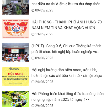
sát điều tra thí điểm điều tra thu thập thông
tin lập bảng cân đối liên ngành và tính hệ số
09/05/2025
chi phí trung gian năm 2025 tại thành phố
Hải Phòng
HẢI PHÒNG - THÀNH PHỐ ANH HÙNG: 70
NĂM NIỀM TIN VÀ KHÁT VỌNG VƯƠN
MÌNH
13/05/2025
(HPĐT)- Sáng 9-6, Chi cục Thống kê thành
phố tổ chức hội nghị tập huấn nghiệp vụ
tổng điều tra nông thôn, nông nghiệp năm
09/06/2025
2025.
Hội nghị hướng dẫn biên soạn, ước tính,
hoàn thiện các chỉ tiêu kinh tế - xã hội phục
vụ xây dựng văn kiện Đại hội Đảng bộ cấp
24/06/2025
tỉnh, cấp xã nhiệm kỳ 2025-2030
Hải Phòng triển khai tổng điều tra nông thôn,
nông nghiệp năm 2025 từ ngày 1-7
29/06/2025