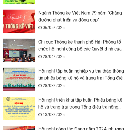
Ngành Thống kê Việt Nam 79 năm “Chặng
đường phát triển và đóng góp”
06/05/2025
Chi cục Thống kê thành phố Hải Phòng tổ
chức hội nghị công bố các Quyết định của
Cục trưởng Cục Thống kê về công tác cán
28/04/2025
bộ
Hội nghị tập huấn nghiệp vụ thu thập thông
tin phiếu bảng kê hộ và trang trại Tổng điều
tra nông thôn, nông nghiệp 2025
28/03/2025
Hội nghị triển khai tập huấn Phiếu bảng kê
hộ và trang trại trong Tổng điều tra nông
thôn, nông nghiệp năm 2025
13/03/2025
Hội nghị công tác Đảng năm 2024, phương